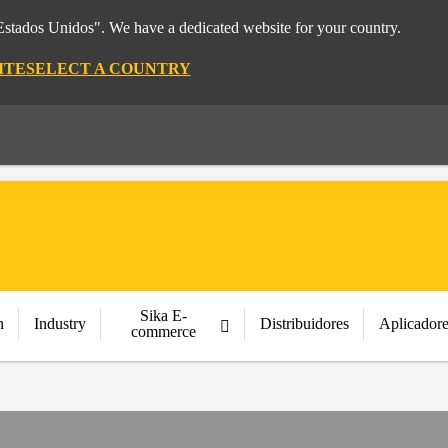
"Estados Unidos". We have a dedicated website for your country.
ITE
SELECT A COUNTRY
Sika E-
n
Industry
Distribuidores
Aplicador
commerce