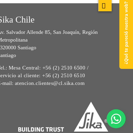
¿Qué te pareció nuestra web?
Sika Chile
v. Salvador Allende 85, San Joaquín, Región
etropolitana
320000 Santiago
antiago
el.:
Mesa Central: +56 (2) 2510 6500 /
ervicio al cliente: +56 (2) 2510 6510
-mail:
atencion.clientes@cl.sika.com