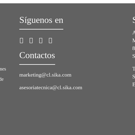
Síguenos en
A
M
8
Contactos
S
T
ones
marketing@cl.sika.com
S
de
E
asesoriatecnica@cl.sika.com