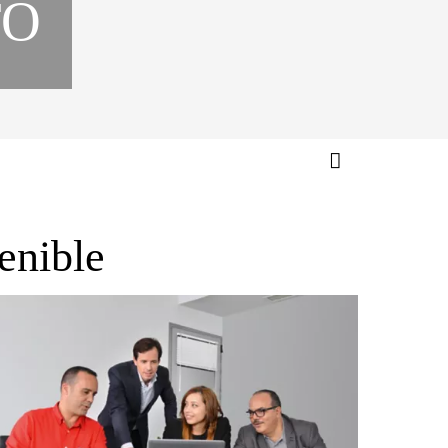
TO
tenible