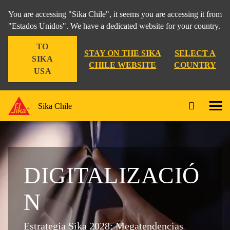
You are accessing "Sika Chile", it seems you are accessing it from
"Estados Unidos". We have a dedicated website for your country.
TO
STAY ON THE SIKA
SELECT A
SIKA
CHILE WEBSITE
COUNTRY
USA
Sika Chile
DIGITALIZACIÓ
N
Estrategia Sika 2028: Megatendencias