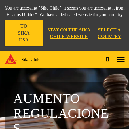
You are accessing "Sika Chile", it seems you are accessing it from
"Estados Unidos". We have a dedicated website for your country.
TO
STAY ON THE SIKA
SELECT A
SIKA
CHILE WEBSITE
COUNTRY
USA
Sika Chile
AUMENTO
REGULACIONE
S