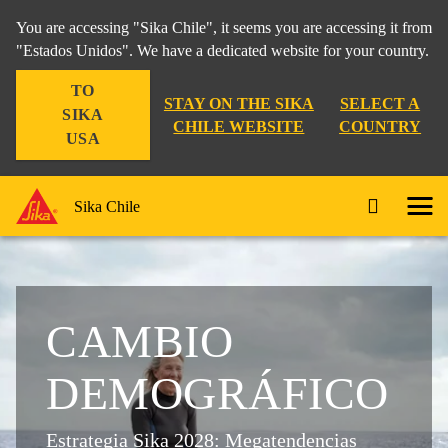
You are accessing "Sika Chile", it seems you are accessing it from
"Estados Unidos". We have a dedicated website for your country.
TO
STAY ON THE SIKA
SELECT A
SIKA
CHILE WEBSITE
COUNTRY
USA
Sika Chile
CAMBIO
DEMOGRÁFICO
Estrategia Sika 2028: Megatendencias